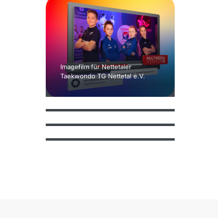
Imagefilm für Nettetaler
Skatepark Eröffnung – Stadt
Taekwondo TG Nettetal e.V.
Nettetal Instagram Reels und
Fotos
Internetauftritt und 3D-Tour für
Neubau mit über 60 Wohnungen
Brand Refresh für Catering
Unternehmen